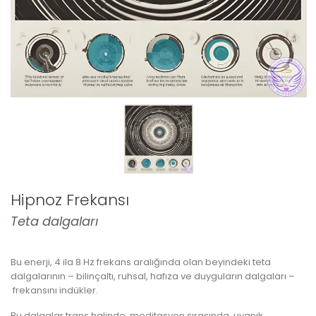
Spritüel Danışman
Bilinçaltı ve Meditasyon
Eft/NLP Master
Nefes Terapisi
Kozmik Master
Hipnoz Frekansı
Teta dalgaları
Bu enerji, 4 ila 8 Hz frekans aralı
ğ
ı
nda olan beyindeki teta
dalgalar
ı
n
ı
n
–
bilin
ç
alt
ı
, ruhsal, haf
ı
za ve duygular
ı
n dalgalar
ı
–
frekans
ı
n
ı
ind
ü
kler.
Bu dalgalar trans halinde, meditasyon s
ı
ras
ı
nda, uyan
ı
k