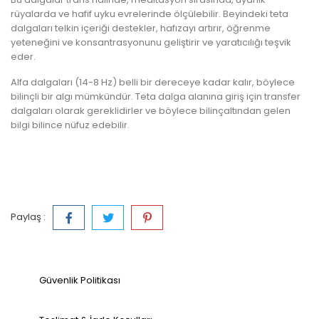
r
ü
yalarda ve hafif uyku evrelerinde
ö
l
çü
lebilir. Beyindeki teta
dalgalar
ı
telkin i
ç
eri
ğ
i destekler, haf
ı
zay
ı
art
ı
r
ı
r,
ö
ğ
renme
yetene
ğ
ini ve konsantrasyonunu geli
ş
tirir ve yarat
ı
c
ı
l
ı
ğ
ı
te
ş
vik
eder.
Alfa dalgalar
ı
(14-8 Hz) belli bir dereceye kadar kal
ı
r, b
ö
ylece
bilin
ç
li bir alg
ı
m
ü
mk
ü
nd
ü
r. Teta dalga alan
ı
na giri
ş
i
ç
in transfer
dalgaları olarak gereklidirler ve böylece bilinçaltından gelen
bilgi bilince nüfuz edebilir.
Paylaş :
Güvenlik Politikası