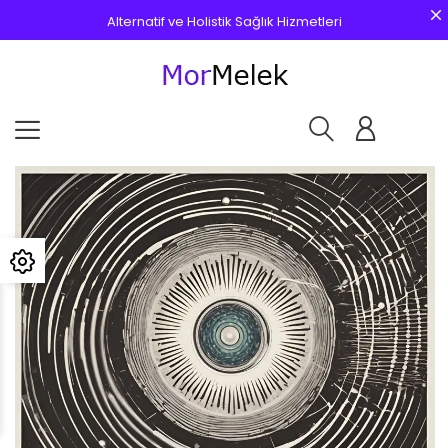
Alternatif ve Holistik Sağlık Hizmetleri
Yaşam, Aile ve Öğrenci koçluğu
Spritüel Danışman
Bilinçaltı ve Meditasyon
Eft/NLP Master
Nefes Terapisi
Kozmik Master
MORMELEK AKADEMİ & DANIŞMANLIK
ŞİFA HATUN AKAGÜNDÜZ
Alternatif ve Holistik Sağlık Hizmetleri
Yaşam, Aile ve Öğrenci koçluğu